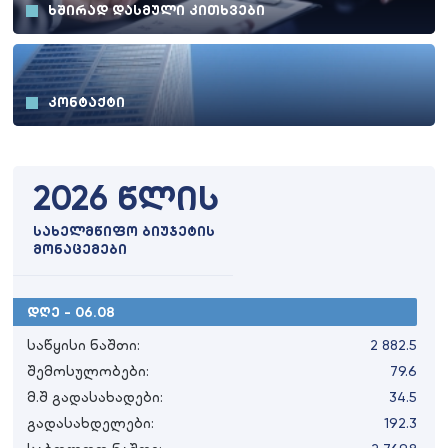
ᲮᲨᲘᲠᲐᲓ ᲓᲐᲡᲛᲣᲚᲘ ᲙᲘᲗᲮᲕᲔᲑᲘ
ᲙᲝᲜᲢᲐᲥᲢᲘ
2026 წლის
სახელმწიფო ბიუჯეტის
მონაცემები
დღე - 06.08
საწყისი ნაშთი:
2 882.5
შემოსულობები:
79.6
მ.შ გადასახადები:
34.5
გადასახდელები:
192.3