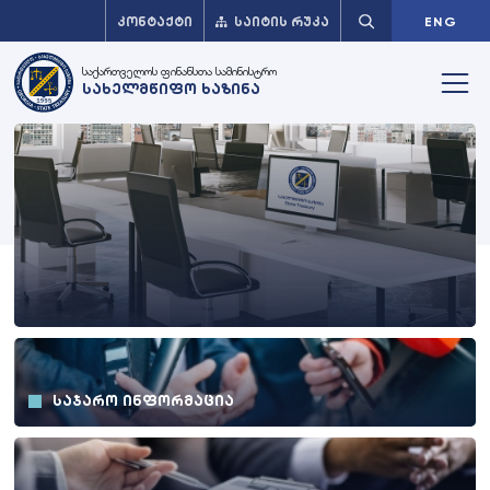
ᲙᲝᲜᲢᲐᲥᲢᲘ
ᲡᲐᲘᲢᲘᲡ ᲠᲣᲙᲐ
ENG
საქართველოს ფინანსთა სამინისტრო
სახელმწიფო ხაზინა
ᲡᲐᲯᲐᲠᲝ ᲘᲜᲤᲝᲠᲛᲐᲪᲘᲐ