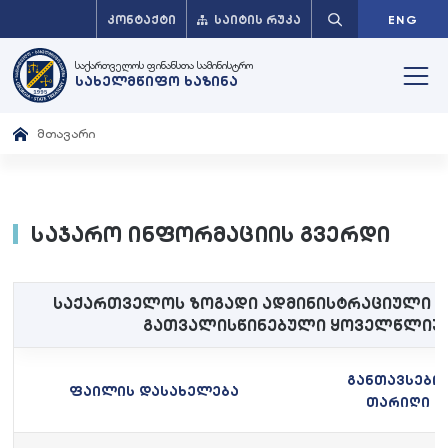
ᲙᲝᲜᲢᲐᲥᲢᲘ
ᲡᲐᲘᲢᲘᲡ ᲠᲣᲙᲐ
ENG
საქართველოს ფინანსთა სამინისტრო
სახელმწიფო ხაზინა
მთავარი
საჯარო ინფორმაციის გვერდი
საქართველოს ზოგადი ადმინისტრაციული კ
გათვალისწინებული ყოველწლიურ
განთავსები
ფაილის დასახელება
თარიღი