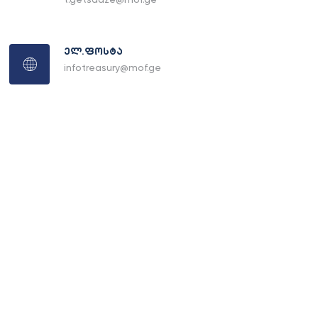
ელ.ფოსტა
infotreasury@mof.ge