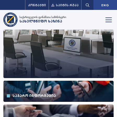
ᲙᲝᲜᲢᲐᲥᲢᲘ
ᲡᲐᲘᲢᲘᲡ ᲠᲣᲙᲐ
ENG
საქართველოს ფინანსთა სამინისტრო
სახელმწიფო ხაზინა
ᲡᲐᲯᲐᲠᲝ ᲘᲜᲤᲝᲠᲛᲐᲪᲘᲐ